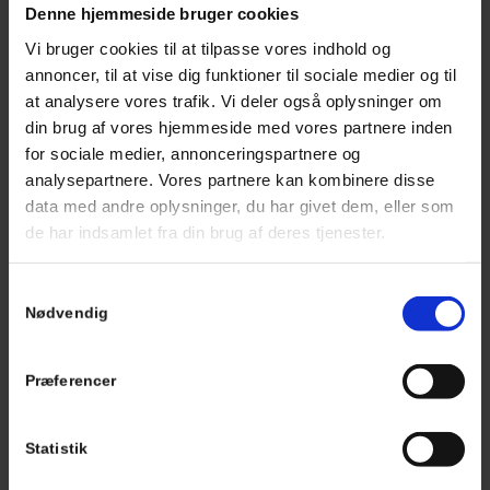
Denne hjemmeside bruger cookies
Vi leverer kun løsninger af høj kvalitet, der sikrer lang
holdbarhed og minimal vedligeholdelse. Vores løsninger er
Vi bruger cookies til at tilpasse vores indhold og
skræddersyede til dine behov, uanset om det drejer sig om en
annoncer, til at vise dig funktioner til sociale medier og til
nybygget bolig eller en renovering af dit nuværende hjem. Vores
at analysere vores trafik. Vi deler også oplysninger om
ekspertise dækker både små og store projekter, og vi arbejder
din brug af vores hjemmeside med vores partnere inden
effektivt for at minimere forstyrrelser i din dagligdag under
for sociale medier, annonceringspartnere og
installationen.
analysepartnere. Vores partnere kan kombinere disse
data med andre oplysninger, du har givet dem, eller som
de har indsamlet fra din brug af deres tjenester.
FORBERED DIT HJEM TIL
KULDEN
Samtykkevalg
Nødvendig
Forberedelsen til de koldere måneder starter længe før den
første frost. Ved at installere
gulvvarme
nu kan du sikre, at dit
Præferencer
hjem er varmt og indbydende, når vinteren for alvor sætter ind.
Gulvvarme er en fremtidssikret investering, der ikke alene
forøger komforten, men også kan bidrage til at øge hjemmets
Statistik
værdi.