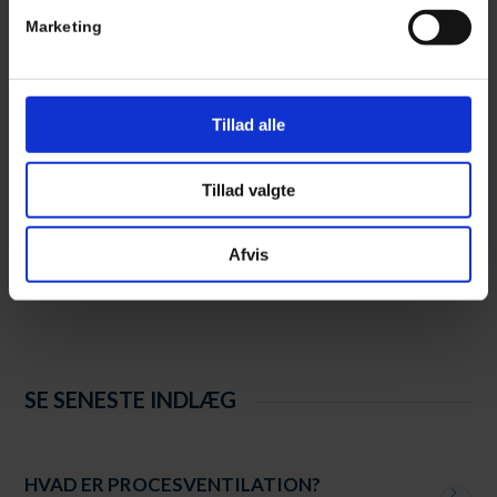
Marketing
KONTAKT OS I DAG
Er du interesseret i at høre mere om, hvordan
gulvvarme
kan
Tillad alle
gavne dit hjem? Tøv ikke med at kontakte os på telefon
70 70 18
14
eller sende en mail til
kontakt@tekniskinstallation.dk
. Du kan
også udfylde vores
kontaktformular
, så vender vi tilbage til dig
Tillad valgte
snarest muligt.
Afvis
88 88 88 88
KONTAKT OS
SE SENESTE INDLÆG
HVAD ER PROCESVENTILATION?