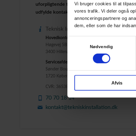
Vi bruger cookies til at tilpas
uforpligtende tilbud på en bestemt opgave. Du k
vores trafik. Vi deler også 
udfylde kontaktformularen. Vi vender tilbage m
annonceringspartnere og anal
dem, eller som de har indsaml
Teknisk Installation ApS
Hovedkontor og lager
Samtykkevalg
Høgevej 5B
Nødvendig
3400 Hillerød
Serviceafdeling
Sønder Boulevard 67 st.
1720 København V
Afvis
CVR: 36538848
70 70 18 14
kontakt@tekniskinstallation.dk