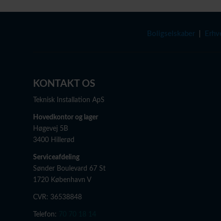
Bolig­selskaber
|
Erhv
KONTAKT OS
Teknisk Installation ApS
Hovedkontor og lager
Høgevej 5B
3400 Hillerød
Serviceafdeling
Sønder Boulevard 67 St
1720 København V
CVR: 36538848
Telefon:
70 70 18 14