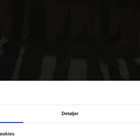
N APS
Detaljer
os hvad enten der er med generelle
ookies
s du ønsker at få et konkret og