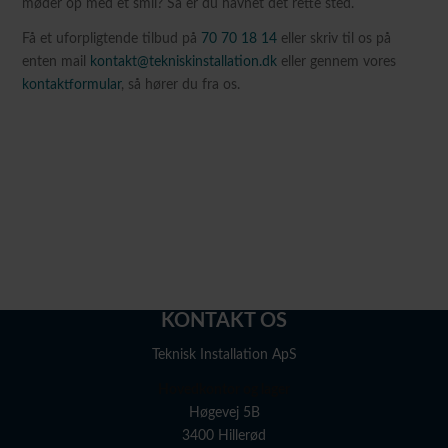
møder op med et smil? Så er du havnet det rette sted.
Få et uforpligtende tilbud på
70 70 18 14
eller skriv til os på
enten mail
kontakt@tekniskinstallation.dk
eller gennem vores
kontaktformular
, så hører du fra os.
KONTAKT OS
Teknisk Installation ApS
Hovedkontor og lager
Høgevej 5B
3400 Hillerød