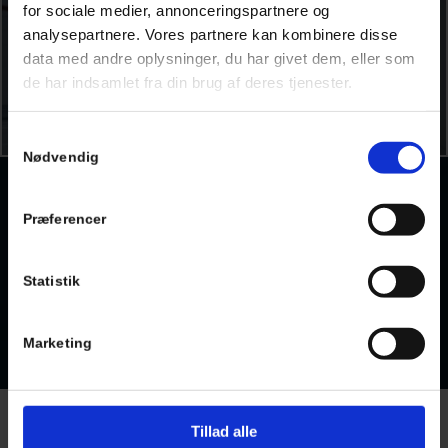
for sociale medier, annonceringspartnere og
analysepartnere. Vores partnere kan kombinere disse
data med andre oplysninger, du har givet dem, eller som
SPECIAL­OPGAVER
de har indsamlet fra din brug af deres tjenester.
Samtykkevalg
Nødvendig
VIL DU HAVE ET TILBUD PÅ DIN
OPGAVE?
Præferencer
Ønsker du et tilbud på din opgave med tekniske installationer,
eller har du nogle spørgsmål til os? Kontakt os allerede i dag – så
får du hurtigt svar.
Statistik
KONTAKT OS
70 70 18 14
Marketing
VI KAN ALT DET TEKNISKE
Tillad alle