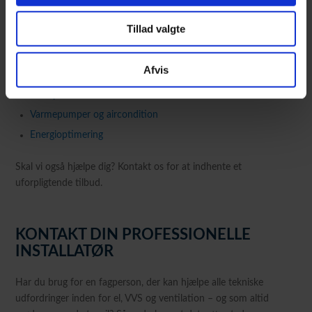
Vi har ambitioner om at være de bedste i branchen. Derfor
holder vi os opdaterede med efteruddannelse og kurser, så vi
Tillad valgte
altid kan levere det bedste resultat til vores kunder. Vi kan f.eks.
hjælpe med:
Afvis
Renovering
Entrepriser
Varmepumper og aircondition
Energi­optimering
Skal vi også hjælpe dig? Kontakt os for at indhente et
uforpligtende tilbud.
KONTAKT DIN PROFESSIONELLE
INSTALLATØR
Har du brug for en fagperson, der kan hjælpe alle tekniske
udfordringer inden for el, VVS og ventilation – og som altid