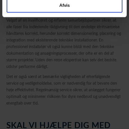
assistance, da den korrekte implementering er altafgørende for
Afvis
anlæggets fremtidige ydeevne og effektivitet.
Valget af en kvalificeret og erfaren samarbejdspartner sikrer, at
alle faser fra indledende rådgivning til den endelige idriftsættelse
håndteres korrekt, herunder korrekt dimensionering, placering og
integration med eksisterende tekniske installationer. En
professionel installatør vil også kunne bistå med den tekniske
dokumentation og ansøgningsprocesser, der ofte er en del af
større projekter. Uden den rette ekspertise kan selv det bedste
udstyr performe dårligt.
Det er også værd at bemærke vigtigheden af efterfølgende
service og vedligeholdelse, som er nødvendig for at bevare den
høje effektivitet. Regelmæssig service sikrer, at anlægget fungerer
optimalt og minimerer risikoen for dyre nedbrud og unødvendigt
energitab over tid.
SKAL VI HJÆLPE DIG MED