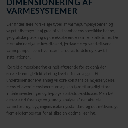
DIMENSIONERING AF
VARMESYSTEMER
Der findes flere forskellige typer af varmepumpesystemer, og
valget afhænger i høj grad af virksomhedens specifikke behov,
geografiske placering og de eksisterende varmeinstallationer. De
mest almindelige er luft-til-vand, jordvarme og vand-til-vand
varmepumper, som hver især har deres fordele og krav til
installationen.
Korrekt dimensionering er helt afgørende for at opnå den
ønskede energieffektivitet og levetid for anlægget. Et
underdimensioneret anlæg vil køre konstant på højeste ydelse,
mens et overdimensioneret anlæg kan føre til unødigt store
initiale investeringer og hyppige start/stop-cyklusser. Man bør
derfor altid foretage en grundig analyse af det aktuelle
varmeforbrug, bygningens isoleringsstandard og det nødvendige
fremløbstemperatur for at sikre en optimal løsning.