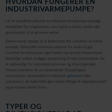
HVORDAN FUNGERER EN
INDUSTRIVARMEPUMPE?
I al sin enkelthed udnytter en industriel varmepumpe naturlige
energikilder fra omgivelserne, som typisk er luften, jorden eller
grundvandet, til at generere varme.
Denne energi optages af et kølemiddel, der cirkulerer i et lukket
kredsløb. Kølemidlet omdannes derefter fra væske til gas,
hvorefter en kompressor øger trykket og dermed temperaturen
betydeligt, hvilket muliggør opvarmning til høje temperaturer, der
er nødvendige for industrielle processer og store bygninger.
Varmen overføres via en varmeveksler til bygningens
varmesystem, eksempelvis til radiatorer,
gulvvarme
eller
procesvand, før kølemidlet igen vender tilbage til udgangspunktet
og processen starter forfra.
TYPER OG