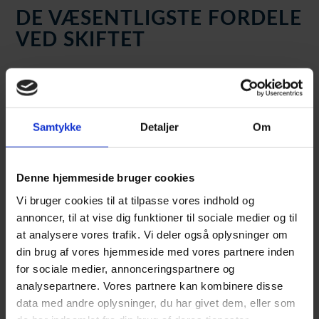
DE VÆSENTLIGSTE FORDELE
VED SKIFTET
Skiftet fra traditionelle fossile brændsler til en moderne løsning
med varmepumper til erhverv giver en række markante fordele
for den moderne virksomhed. Disse fordele strækker sig over
både den økonomiske bundlinje og det bæredygtige aftryk.
Samtykke
Detaljer
Om
De primære fordele kan opsummeres således:
Reduceret driftsøkonomi:
Varmepumper er ekstremt effektive,
Denne hjemmeside bruger cookies
da de typisk leverer 3-5 gange så meget varmeenergi, som de
Vi bruger cookies til at tilpasse vores indhold og
bruger i elektricitet.
annoncer, til at vise dig funktioner til sociale medier og til
Miljøvenlig drift:
Ved at udnytte vedvarende energikilder
at analysere vores trafik. Vi deler også oplysninger om
reduceres udledningen af CO2 og bidrager til virksomhedens
din brug af vores hjemmeside med vores partnere inden
grønne omstilling og profil.
for sociale medier, annonceringspartnere og
Stabilitet og komfort:
Moderne anlæg giver en ensartet og
analysepartnere. Vores partnere kan kombinere disse
pålidelig varmeforsyning, ofte kombineret med mulighed for
data med andre oplysninger, du har givet dem, eller som
køling i sommerperioden.