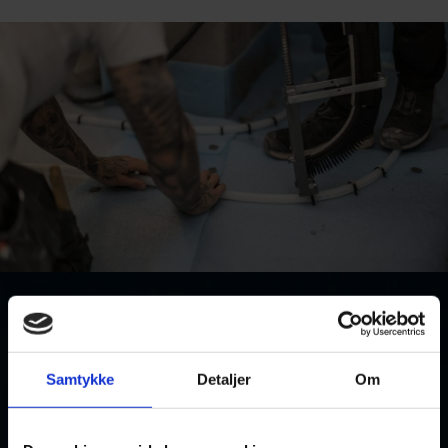
VIL DU HAVE ET TILBUD PÅ DIN
OPGAVE?
Samtykke
Detaljer
Om
Ønsker du et tilbud på din opgave med tekniske installationer,
eller har du nogle spørgsmål til os? Kontakt os allerede i dag – så
får du hurtigt svar.