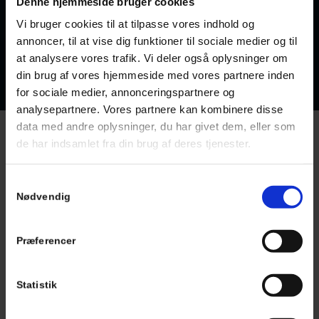
Denne hjemmeside bruger cookies
Vi bruger cookies til at tilpasse vores indhold og
annoncer, til at vise dig funktioner til sociale medier og til
KONTAKT OS
70 70 18 14
at analysere vores trafik. Vi deler også oplysninger om
din brug af vores hjemmeside med vores partnere inden
for sociale medier, annonceringspartnere og
analysepartnere. Vores partnere kan kombinere disse
data med andre oplysninger, du har givet dem, eller som
de har indsamlet fra din brug af deres tjenester.
FÅ EN LØBENDE AFTALE
Samtykkevalg
Har du brug for løbende service, kan vi tilbyde dette. Vi hjælper
Nødvendig
blandt andet boligforeninger, ejerforeninger,
administrationsfirmaer og andre med alt fra store renoveringer af
VVS til at tænde og slukke for varmen.
Præferencer
Vi kan også udføre reparation af fjernvarme og andre
varmekilder.
Statistik
Vi vægter god rådgivning og kvalitet højt. Vi vil gerne efterlade
vores kunder glade med en kvalitetsløsning, som holder i mange